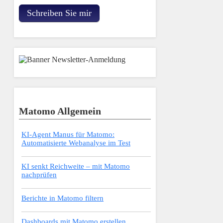
Schreiben Sie mir
Matomo Allgemein
KI-Agent Manus für Matomo:
Automatisierte Webanalyse im Test
KI senkt Reichweite – mit Matomo
nachprüfen
Berichte in Matomo filtern
Dashboards mit Matomo erstellen