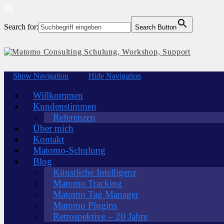
Search for:
Search Button
Show Navigation
Hide Navigation
Willkommen
Kundenstimmen
Referenzen
Über mich
Kontakt
Matomo-Schulung
Blog
Künstliche Intelligenz
Matomo Tracking
Matomo Tag Manager
Matomo Plugins
Retrospektive – 20 Jahre