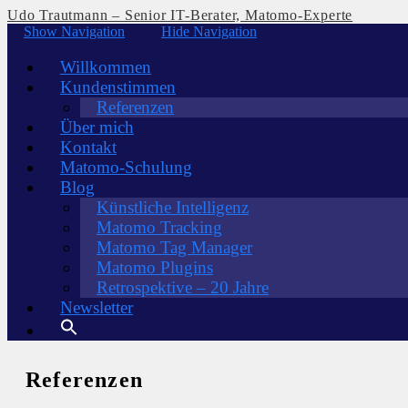
Udo Trautmann – Senior IT-Berater, Matomo-Experte
Show Navigation
Hide Navigation
Willkommen
Kundenstimmen
Referenzen
Über mich
Kontakt
Matomo-Schulung
Blog
Künstliche Intelligenz
Matomo Tracking
Matomo Tag Manager
Matomo Plugins
Retrospektive – 20 Jahre
Newsletter
Referenzen