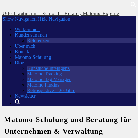
Udo Trautmann – Senior IT-Berater, Matomo-Experte
Show Navigation
Hide Navigation
Willkommen
Kundenstimmen
Referenzen
Über mich
Kontakt
Matomo-Schulung
Blog
Künstliche Intelligenz
Matomo Tracking
Matomo Tag Manager
Matomo Plugins
Retrospektive – 20 Jahre
Newsletter
Matomo-Schulung und Beratung für
Unternehmen & Verwaltung