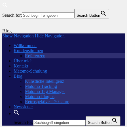
Search for:
Search Button
Blog
Show Navigation
Hide Navigation
Willkommen
Kundenstimmen
Referenzen
Über mich
Kontakt
Matomo-Schulung
Blog
Künstliche Intelligenz
Matomo Tracking
Matomo Tag Manager
Matomo Plugins
Retrospektive – 20 Jahre
Newsletter
Search for:
Search Button